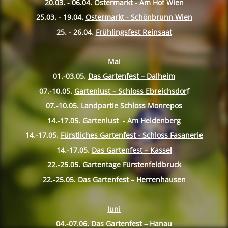
20.03. - 06.04.
Ostermarkt - Am Hof Wien
25.03. - 19.04.
Ostermarkt - Schönbrunn Wien
25. - 26.04.
Frühlingsfest Reinsaat
Mai
01.-03.05.
Das Gartenfest – Dalheim
07.-10.
05.
Gartenlust – Schloss Ebreichsdor
f
07.-10.
05.
Landpartie Schloss Monrepos
14.-17.
05.
Gartenlust - Am Heldenberg
14.-17.
05.
Fürstliches Gartenfest - Schloss Fasanerie
14.-17.
05.
Das Gartenfest – Kassel
22.-25.
05.
Gartentage Fürstenfeldbruck
22.-25.
05.
Das Gartenfest – Herrenhausen
Juni
04.-07.06.
Das Gartenfest – Hanau