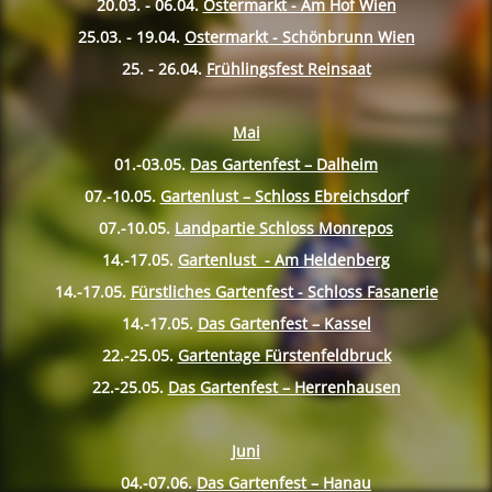
20.03. - 06.04.
Ostermarkt - Am Hof Wien
25.03. - 19.04.
Ostermarkt - Schönbrunn Wien
25. - 26.04.
Frühlingsfest Reinsaat
Mai
01.-03.05.
Das Gartenfest – Dalheim
07.-10.
05.
Gartenlust – Schloss Ebreichsdor
f
07.-10.
05.
Landpartie Schloss Monrepos
14.-17.
05.
Gartenlust - Am Heldenberg
14.-17.
05.
Fürstliches Gartenfest - Schloss Fasanerie
14.-17.
05.
Das Gartenfest – Kassel
22.-25.
05.
Gartentage Fürstenfeldbruck
22.-25.
05.
Das Gartenfest – Herrenhausen
Juni
04.-07.06.
Das Gartenfest – Hanau