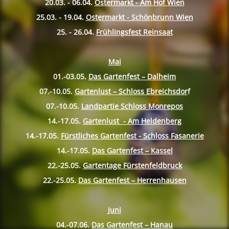
20.03. - 06.04.
Ostermarkt - Am Hof Wien
25.03. - 19.04.
Ostermarkt - Schönbrunn Wien
25. - 26.04.
Frühlingsfest Reinsaat
Mai
01.-03.05.
Das Gartenfest – Dalheim
07.-10.
05.
Gartenlust – Schloss Ebreichsdor
f
07.-10.
05.
Landpartie Schloss Monrepos
14.-17.
05.
Gartenlust - Am Heldenberg
14.-17.
05.
Fürstliches Gartenfest - Schloss Fasanerie
14.-17.
05.
Das Gartenfest – Kassel
22.-25.
05.
Gartentage Fürstenfeldbruck
22.-25.
05.
Das Gartenfest – Herrenhausen
Juni
04.-07.06.
Das Gartenfest – Hanau