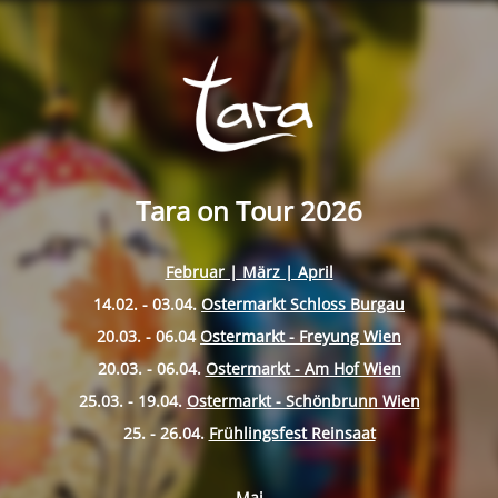
Tara on Tour 2026
Februar | März | April
14.02. - 03.04.
Ostermarkt Schloss Burgau
20.03. - 06.04
Ostermarkt - Freyung Wien
20.03. - 06.04.
Ostermarkt - Am Hof Wien
25.03. - 19.04.
Ostermarkt - Schönbrunn Wien
25. - 26.04.
Frühlingsfest Reinsaat
Mai