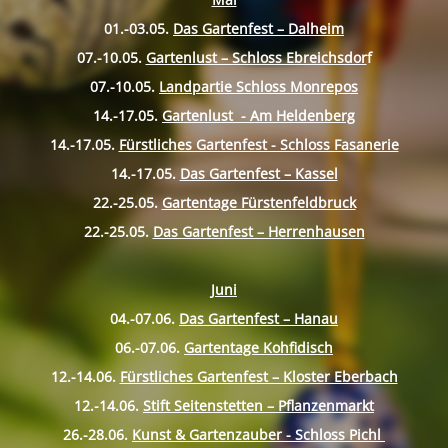
01.-03.05.
Das Gartenfest – Dalheim
07.-10.
05.
Gartenlust – Schloss Ebreichsdor
f
07.-10.
05.
Landpartie Schloss Monrepos
14.-17.
05.
Gartenlust - Am Heldenberg
14.-17.
05.
Fürstliches Gartenfest - Schloss Fasanerie
14.-17.
05.
Das Gartenfest – Kassel
22.-25.
05.
Gartentage Fürstenfeldbruck
22.-25.
05.
Das Gartenfest – Herrenhausen
Juni
04.-07.06.
Das Gartenfest – Hanau
06.-07.06.
Gartentage Kohfidisch
12.-14.06.
Fürstliches Gartenfest – Kloster Eberbach
12.-14.06.
Stift Seitenstetten – Pflanzenmarkt
26.-28.06.
Kunst & Gartenzauber - Schloss Pichl