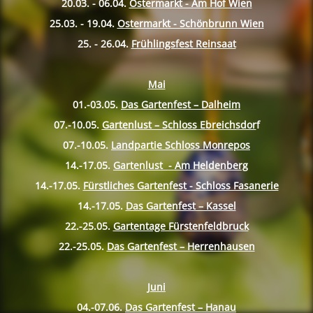
20.03. - 06.04.
Ostermarkt - Am Hof Wien
25.03. - 19.04.
Ostermarkt - Schönbrunn Wien
25. - 26.04.
Frühlingsfest Reinsaat
Mai
01.-03.05.
Das Gartenfest – Dalheim
07.-10.
05.
Gartenlust – Schloss Ebreichsdor
f
07.-10.
05.
Landpartie Schloss Monrepos
14.-17.
05.
Gartenlust - Am Heldenberg
14.-17.
05.
Fürstliches Gartenfest - Schloss Fasanerie
14.-17.
05.
Das Gartenfest – Kassel
22.-25.
05.
Gartentage Fürstenfeldbruck
22.-25.
05.
Das Gartenfest – Herrenhausen
Juni
04.-07.06.
Das Gartenfest – Hanau