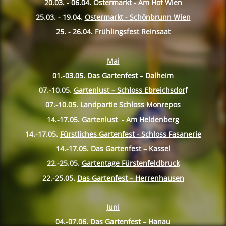
20.03. - 06.04.
Ostermarkt - Am Hof Wien
25.03. - 19.04.
Ostermarkt - Schönbrunn Wien
25. - 26.04.
Frühlingsfest Reinsaat
Mai
01.-03.05.
Das Gartenfest – Dalheim
07.-10.
05.
Gartenlust – Schloss Ebreichsdor
f
07.-10.
05.
Landpartie Schloss Monrepos
14.-17.
05.
Gartenlust - Am Heldenberg
14.-17.
05.
Fürstliches Gartenfest - Schloss Fasanerie
14.-17.
05.
Das Gartenfest – Kassel
22.-25.
05.
Gartentage Fürstenfeldbruck
22.-25.
05.
Das Gartenfest – Herrenhausen
Juni
04.-07.06.
Das Gartenfest – Hanau