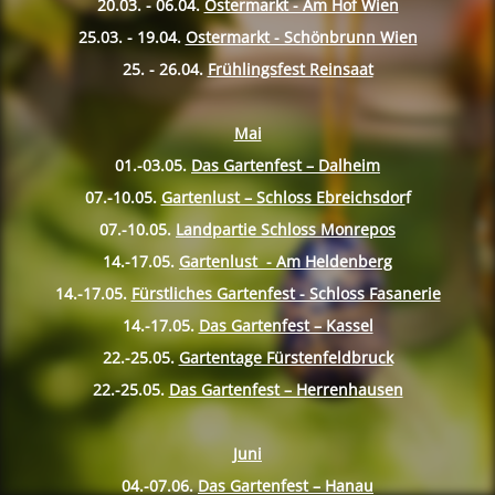
20.03. - 06.04.
Ostermarkt - Am Hof Wien
25.03. - 19.04.
Ostermarkt - Schönbrunn Wien
25. - 26.04.
Frühlingsfest Reinsaat
Mai
01.-03.05.
Das Gartenfest – Dalheim
07.-10.
05.
Gartenlust – Schloss Ebreichsdor
f
07.-10.
05.
Landpartie Schloss Monrepos
14.-17.
05.
Gartenlust - Am Heldenberg
14.-17.
05.
Fürstliches Gartenfest - Schloss Fasanerie
14.-17.
05.
Das Gartenfest – Kassel
22.-25.
05.
Gartentage Fürstenfeldbruck
22.-25.
05.
Das Gartenfest – Herrenhausen
Juni
04.-07.06.
Das Gartenfest – Hanau