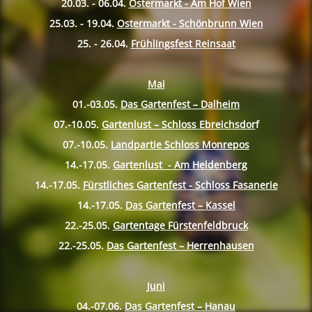
20.03. - 06.04.
Ostermarkt - Am Hof Wien
25.03. - 19.04.
Ostermarkt - Schönbrunn Wien
25. - 26.04.
Frühlingsfest Reinsaat
Mai
01.-03.05.
Das Gartenfest – Dalheim
07.-10.
05.
Gartenlust – Schloss Ebreichsdor
f
07.-10.
05.
Landpartie Schloss Monrepos
14.-17.
05.
Gartenlust - Am Heldenberg
14.-17.
05.
Fürstliches Gartenfest - Schloss Fasanerie
14.-17.
05.
Das Gartenfest – Kassel
22.-25.
05.
Gartentage Fürstenfeldbruck
22.-25.
05.
Das Gartenfest – Herrenhausen
Juni
04.-07.06.
Das Gartenfest – Hanau