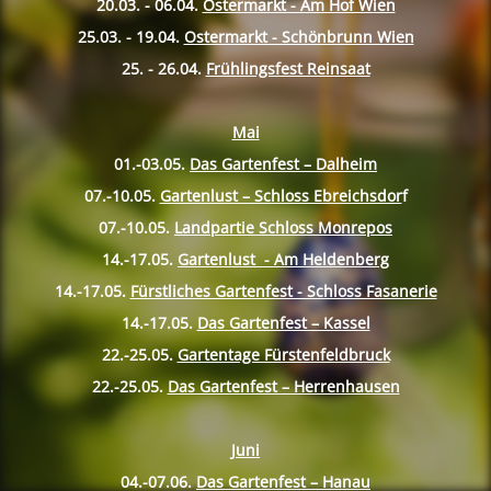
20.03. - 06.04.
Ostermarkt - Am Hof Wien
25.03. - 19.04.
Ostermarkt - Schönbrunn Wien
25. - 26.04.
Frühlingsfest Reinsaat
Mai
01.-03.05.
Das Gartenfest – Dalheim
07.-10.
05.
Gartenlust – Schloss Ebreichsdor
f
07.-10.
05.
Landpartie Schloss Monrepos
14.-17.
05.
Gartenlust - Am Heldenberg
14.-17.
05.
Fürstliches Gartenfest - Schloss Fasanerie
14.-17.
05.
Das Gartenfest – Kassel
22.-25.
05.
Gartentage Fürstenfeldbruck
22.-25.
05.
Das Gartenfest – Herrenhausen
Juni
04.-07.06.
Das Gartenfest – Hanau