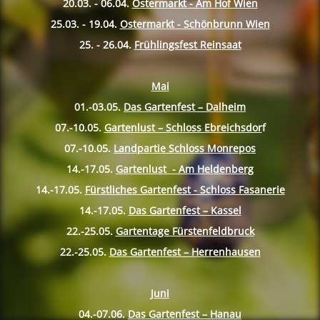
20.03. - 06.04.
Ostermarkt - Am Hof Wien
25.03. - 19.04.
Ostermarkt - Schönbrunn Wien
25. - 26.04.
Frühlingsfest Reinsaat
Mai
01.-03.05.
Das Gartenfest – Dalheim
07.-10.
05.
Gartenlust – Schloss Ebreichsdor
f
07.-10.
05.
Landpartie Schloss Monrepos
14.-17.
05.
Gartenlust - Am Heldenberg
14.-17.
05.
Fürstliches Gartenfest - Schloss Fasanerie
14.-17.
05.
Das Gartenfest – Kassel
22.-25.
05.
Gartentage Fürstenfeldbruck
22.-25.
05.
Das Gartenfest – Herrenhausen
Juni
04.-07.06.
Das Gartenfest – Hanau