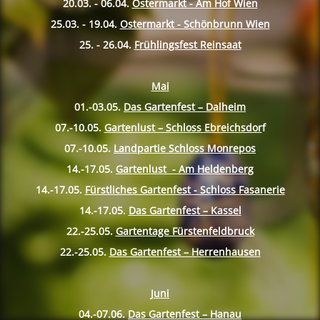
20.03. - 06.04.
Ostermarkt - Am Hof Wien
25.03. - 19.04.
Ostermarkt - Schönbrunn Wien
25. - 26.04.
Frühlingsfest Reinsaat
Mai
01.-03.05.
Das Gartenfest – Dalheim
07.-10.
05.
Gartenlust – Schloss Ebreichsdor
f
07.-10.
05.
Landpartie Schloss Monrepos
14.-17.
05.
Gartenlust - Am Heldenberg
14.-17.
05.
Fürstliches Gartenfest - Schloss Fasanerie
14.-17.
05.
Das Gartenfest – Kassel
22.-25.
05.
Gartentage Fürstenfeldbruck
22.-25.
05.
Das Gartenfest – Herrenhausen
Juni
04.-07.06.
Das Gartenfest – Hanau