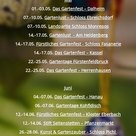
01.-03.05.
Das Gartenfest – Dalheim
07.-10.
05.
Gartenlust – Schloss Ebreichsdor
f
07.-10.
05.
Landpartie Schloss Monrepos
14.-17.
05.
Gartenlust - Am Heldenberg
14.-17.
05.
Fürstliches Gartenfest - Schloss Fasanerie
14.-17.
05.
Das Gartenfest – Kassel
22.-25.
05.
Gartentage Fürstenfeldbruck
22.-25.
05.
Das Gartenfest – Herrenhausen
Juni
04.-07.06.
Das Gartenfest – Hanau
06.-07.06.
Gartentage Kohfidisch
12.-14.06.
Fürstliches Gartenfest – Kloster Eberbach
12.-14.06.
Stift Seitenstetten – Pflanzenmarkt
26.-28.06.
Kunst & Gartenzauber - Schloss Pichl