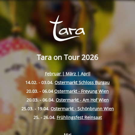
Tara on Tour 2026
Februar | März | April
14.02. - 03.04.
Ostermarkt Schloss Burgau
20.03. - 06.04
Ostermarkt - Freyung Wien
20.03. - 06.04.
Ostermarkt - Am Hof Wien
25.03. - 19.04.
Ostermarkt - Schönbrunn Wien
25. - 26.04.
Frühlingsfest Reinsaat
Mai