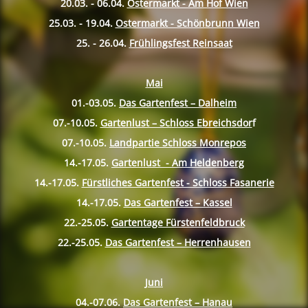
20.03. - 06.04.
Ostermarkt - Am Hof Wien
25.03. - 19.04.
Ostermarkt - Schönbrunn Wien
25. - 26.04.
Frühlingsfest Reinsaat
Mai
01.-03.05.
Das Gartenfest – Dalheim
07.-10.
05.
Gartenlust – Schloss Ebreichsdor
f
07.-10.
05.
Landpartie Schloss Monrepos
14.-17.
05.
Gartenlust - Am Heldenberg
14.-17.
05.
Fürstliches Gartenfest - Schloss Fasanerie
14.-17.
05.
Das Gartenfest – Kassel
22.-25.
05.
Gartentage Fürstenfeldbruck
22.-25.
05.
Das Gartenfest – Herrenhausen
Juni
04.-07.06.
Das Gartenfest – Hanau