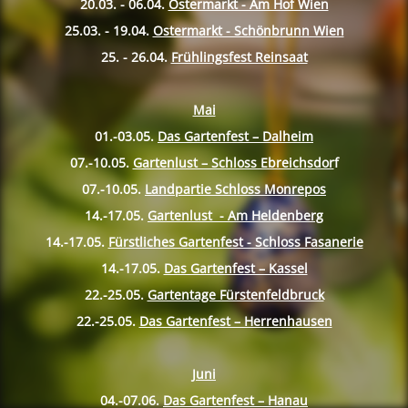
20.03. - 06.04.
Ostermarkt - Am Hof Wien
25.03. - 19.04.
Ostermarkt - Schönbrunn Wien
25. - 26.04.
Frühlingsfest Reinsaat
Mai
01.-03.05.
Das Gartenfest – Dalheim
07.-10.
05.
Gartenlust – Schloss Ebreichsdor
f
07.-10.
05.
Landpartie Schloss Monrepos
14.-17.
05.
Gartenlust - Am Heldenberg
14.-17.
05.
Fürstliches Gartenfest - Schloss Fasanerie
14.-17.
05.
Das Gartenfest – Kassel
22.-25.
05.
Gartentage Fürstenfeldbruck
22.-25.
05.
Das Gartenfest – Herrenhausen
Juni
04.-07.06.
Das Gartenfest – Hanau