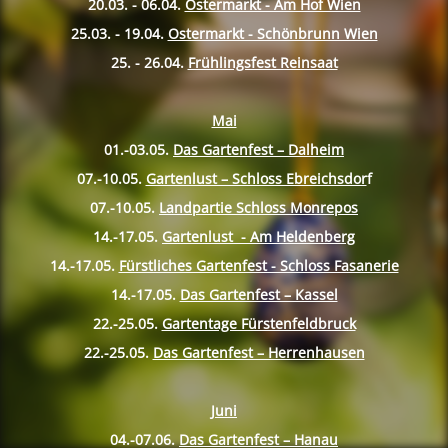
20.03. - 06.04.
Ostermarkt - Am Hof Wien
25.03. - 19.04.
Ostermarkt - Schönbrunn Wien
25. - 26.04.
Frühlingsfest Reinsaat
Mai
01.-03.05.
Das Gartenfest – Dalheim
07.-10.
05.
Gartenlust – Schloss Ebreichsdor
f
07.-10.
05.
Landpartie Schloss Monrepos
14.-17.
05.
Gartenlust - Am Heldenberg
14.-17.
05.
Fürstliches Gartenfest - Schloss Fasanerie
14.-17.
05.
Das Gartenfest – Kassel
22.-25.
05.
Gartentage Fürstenfeldbruck
22.-25.
05.
Das Gartenfest – Herrenhausen
Juni
04.-07.06.
Das Gartenfest – Hanau