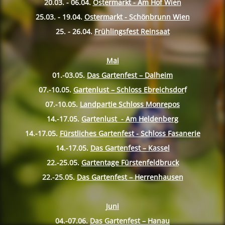
20.03. - 06.04.
Ostermarkt - Am Hof Wien
25.03. - 19.04.
Ostermarkt - Schönbrunn Wien
25. - 26.04.
Frühlingsfest Reinsaat
Mai
01.-03.05.
Das Gartenfest – Dalheim
07.-10.
05.
Gartenlust – Schloss Ebreichsdor
f
07.-10.
05.
Landpartie Schloss Monrepos
14.-17.
05.
Gartenlust - Am Heldenberg
14.-17.
05.
Fürstliches Gartenfest - Schloss Fasanerie
14.-17.
05.
Das Gartenfest – Kassel
22.-25.
05.
Gartentage Fürstenfeldbruck
22.-25.
05.
Das Gartenfest – Herrenhausen
Juni
04.-07.06.
Das Gartenfest – Hanau