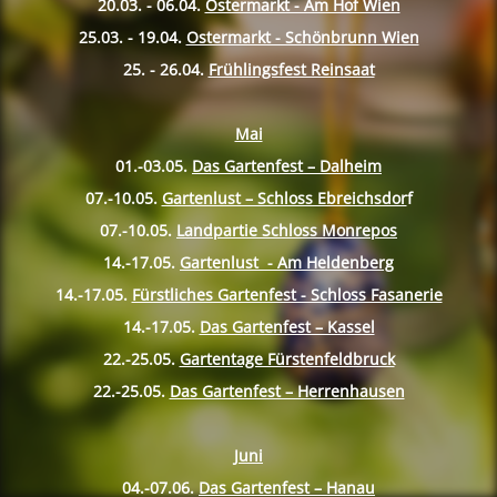
20.03. - 06.04.
Ostermarkt - Am Hof Wien
25.03. - 19.04.
Ostermarkt - Schönbrunn Wien
25. - 26.04.
Frühlingsfest Reinsaat
Mai
01.-03.05.
Das Gartenfest – Dalheim
07.-10.
05.
Gartenlust – Schloss Ebreichsdor
f
07.-10.
05.
Landpartie Schloss Monrepos
14.-17.
05.
Gartenlust - Am Heldenberg
14.-17.
05.
Fürstliches Gartenfest - Schloss Fasanerie
14.-17.
05.
Das Gartenfest – Kassel
22.-25.
05.
Gartentage Fürstenfeldbruck
22.-25.
05.
Das Gartenfest – Herrenhausen
Juni
04.-07.06.
Das Gartenfest – Hanau