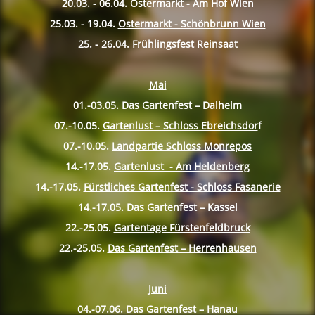
20.03. - 06.04.
Ostermarkt - Am Hof Wien
25.03. - 19.04.
Ostermarkt - Schönbrunn Wien
25. - 26.04.
Frühlingsfest Reinsaat
Mai
01.-03.05.
Das Gartenfest – Dalheim
07.-10.
05.
Gartenlust – Schloss Ebreichsdor
f
07.-10.
05.
Landpartie Schloss Monrepos
14.-17.
05.
Gartenlust - Am Heldenberg
14.-17.
05.
Fürstliches Gartenfest - Schloss Fasanerie
14.-17.
05.
Das Gartenfest – Kassel
22.-25.
05.
Gartentage Fürstenfeldbruck
22.-25.
05.
Das Gartenfest – Herrenhausen
Juni
04.-07.06.
Das Gartenfest – Hanau