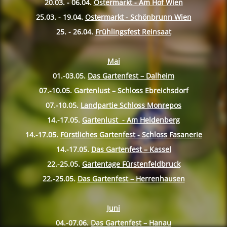
20.03. - 06.04.
Ostermarkt - Am Hof Wien
25.03. - 19.04.
Ostermarkt - Schönbrunn Wien
25. - 26.04.
Frühlingsfest Reinsaat
Mai
01.-03.05.
Das Gartenfest – Dalheim
07.-10.
05.
Gartenlust – Schloss Ebreichsdor
f
07.-10.
05.
Landpartie Schloss Monrepos
14.-17.
05.
Gartenlust - Am Heldenberg
14.-17.
05.
Fürstliches Gartenfest - Schloss Fasanerie
14.-17.
05.
Das Gartenfest – Kassel
22.-25.
05.
Gartentage Fürstenfeldbruck
22.-25.
05.
Das Gartenfest – Herrenhausen
Juni
04.-07.06.
Das Gartenfest – Hanau