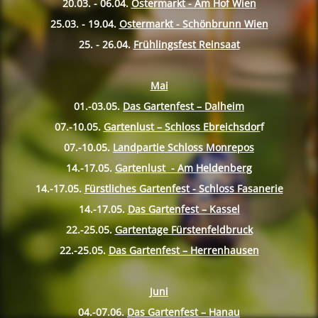
20.03. - 06.04.
Ostermarkt - Am Hof Wien
25.03. - 19.04.
Ostermarkt - Schönbrunn Wien
25. - 26.04.
Frühlingsfest Reinsaat
Mai
01.-03.05.
Das Gartenfest – Dalheim
07.-10.
05.
Gartenlust – Schloss Ebreichsdor
f
07.-10.
05.
Landpartie Schloss Monrepos
14.-17.
05.
Gartenlust - Am Heldenberg
14.-17.
05.
Fürstliches Gartenfest - Schloss Fasanerie
14.-17.
05.
Das Gartenfest – Kassel
22.-25.
05.
Gartentage Fürstenfeldbruck
22.-25.
05.
Das Gartenfest – Herrenhausen
Juni
04.-07.06.
Das Gartenfest – Hanau