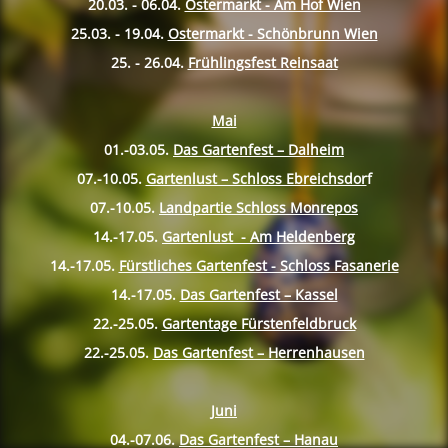
20.03. - 06.04.
Ostermarkt - Am Hof Wien
25.03. - 19.04.
Ostermarkt - Schönbrunn Wien
25. - 26.04.
Frühlingsfest Reinsaat
Mai
01.-03.05.
Das Gartenfest – Dalheim
07.-10.
05.
Gartenlust – Schloss Ebreichsdor
f
07.-10.
05.
Landpartie Schloss Monrepos
14.-17.
05.
Gartenlust - Am Heldenberg
14.-17.
05.
Fürstliches Gartenfest - Schloss Fasanerie
14.-17.
05.
Das Gartenfest – Kassel
22.-25.
05.
Gartentage Fürstenfeldbruck
22.-25.
05.
Das Gartenfest – Herrenhausen
Juni
04.-07.06.
Das Gartenfest – Hanau