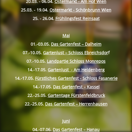
20.03. - 06.04.
Ostermarkt - Am Hof Wien
25.03. - 19.04.
Ostermarkt - Schönbrunn Wien
25. - 26.04.
Frühlingsfest Reinsaat
Mai
01.-03.05.
Das Gartenfest – Dalheim
07.-10.
05.
Gartenlust – Schloss Ebreichsdor
f
07.-10.
05.
Landpartie Schloss Monrepos
14.-17.
05.
Gartenlust - Am Heldenberg
14.-17.
05.
Fürstliches Gartenfest - Schloss Fasanerie
14.-17.
05.
Das Gartenfest – Kassel
22.-25.
05.
Gartentage Fürstenfeldbruck
22.-25.
05.
Das Gartenfest – Herrenhausen
Juni
04.-07.06.
Das Gartenfest – Hanau